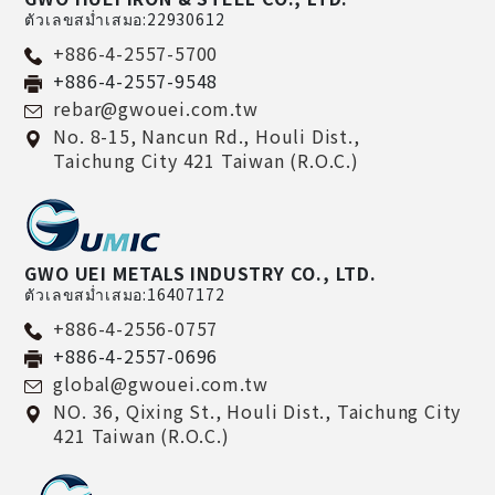
ตัวเลขสม่ำเสมอ:22930612
+886-4-2557-5700
+886-4-2557-9548
rebar@gwouei.com.tw
No. 8-15, Nancun Rd.,
Houli Dist.,
Taichung City
421
Taiwan (R.O.C.)
GWO UEI METALS INDUSTRY CO., LTD.
ตัวเลขสม่ำเสมอ:16407172
+886-4-2556-0757
+886-4-2557-0696
global@gwouei.com.tw
NO. 36, Qixing St.,
Houli Dist.,
Taichung City
421
Taiwan (R.O.C.)