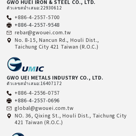
GWO HUEI IRON & STEEL CO., LTD.
ตัวเลขสม่ำเสมอ:22930612
+886-4-2557-5700
+886-4-2557-9548
rebar@gwouei.com.tw
No. 8-15, Nancun Rd.,
Houli Dist.,
Taichung City
421
Taiwan (R.O.C.)
GWO UEI METALS INDUSTRY CO., LTD.
ตัวเลขสม่ำเสมอ:16407172
+886-4-2556-0757
+886-4-2557-0696
global@gwouei.com.tw
NO. 36, Qixing St.,
Houli Dist.,
Taichung City
421
Taiwan (R.O.C.)